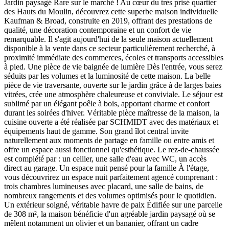
Jardin paysagé Rare sur le marché ! Au cœur du très prisé quartier
des Hauts du Moulin, découvrez cette superbe maison individuelle
Kaufman & Broad, construite en 2019, offrant des prestations de
qualité, une décoration contemporaine et un confort de vie
remarquable. Il s'agit aujourd'hui de la seule maison actuellement
disponible à la vente dans ce secteur particulièrement recherché, à
proximité immédiate des commerces, écoles et transports accessibles
à pied. Une pièce de vie baignée de lumière Dès l'entrée, vous serez
séduits par les volumes et la luminosité de cette maison. La belle
pièce de vie traversante, ouverte sur le jardin grâce à de larges baies
vitrées, crée une atmosphère chaleureuse et conviviale. Le séjour est
sublimé par un élégant poêle à bois, apportant charme et confort
durant les soirées d'hiver. Véritable pièce maîtresse de la maison, la
cuisine ouverte a été réalisée par SCHMIDT avec des matériaux et
équipements haut de gamme. Son grand îlot central invite
naturellement aux moments de partage en famille ou entre amis et
offre un espace aussi fonctionnel qu'esthétique. Le rez-de-chaussée
est complété par : un cellier, une salle d'eau avec WC, un accès
direct au garage. Un espace nuit pensé pour la famille À l'étage,
vous découvrirez un espace nuit parfaitement agencé comprenant :
trois chambres lumineuses avec placard, une salle de bains, de
nombreux rangements et des volumes optimisés pour le quotidien.
Un extérieur soigné, véritable havre de paix Édifiée sur une parcelle
de 308 m², la maison bénéficie d'un agréable jardin paysagé où se
mêlent notamment un olivier et un bananier, offrant un cadre