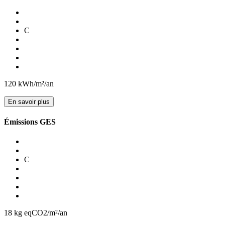
C
120
kWh/m²/an
En savoir plus
Émissions GES
C
18
kg eqCO2/m²/an