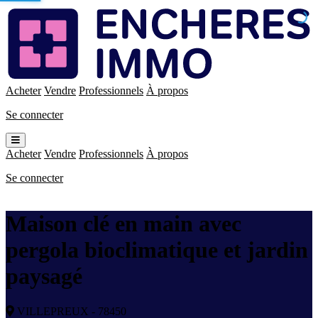
Enchères
Immo
Acheter
Vendre
Professionnels
À propos
Se connecter
Ouvrir
le
Acheter
Vendre
Professionnels
À propos
menu
Se connecter
Maison clé en main avec
pergola bioclimatique et jardin
paysagé
VILLEPREUX - 78450