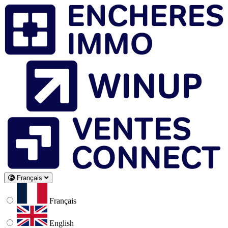
Français
Français
English