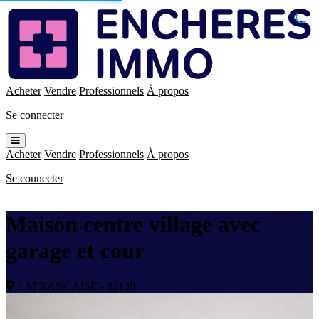
Enchères
Immo
Acheter
Vendre
Professionnels
À propos
Se connecter
Ouvrir
le
Acheter
Vendre
Professionnels
À propos
menu
Se connecter
Maison centre village avec
garage et cour
LAFRANCAISE - 82130