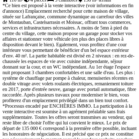
*Ce bien est proposé à la vente interactive (voir informations en fin
d'annonce) Emplacement recherché pour cette maison de village,
située sur Lafrançaise, commune dynamique au carrefour des villes
de Montauban, Castelsarrasin et Moissac, offrant tous commerces,
services et infrastructures nécessaires. A moins de 5mn à pied du
centre du village, cette maison propose un garage pour stocker vos
affaires et stationner votre véhicule (en plus des places libres à
disposition devant le bien). Egalement, vous profitez d'une cour
intérieure vous permettant de bénéficier d'un bel espace extérieur
d'env. 40 m². La partie habitable est divisé en 2 niveaux : en rez-de-
chaussée les espaces de vie avec cuisine indépendante, séjour
donnant sur la cour, et un WC indépendant. Au 1er étage l'espace
nuit proposant 3 chambres confortables et une salle d'eau. Les plus :
système de chauffage par pompe à chaleur, menuiseries récentes en
double vitrage avec volets roulants électriques, remaniement toiture
en 2017, porte d'entrée neuve, garage avec portail automatique, fibre
raccordée. Après plusieurs travaux pour moderniser le bien, vous
profiterez d'un emplacement privilégié dans un bien tout confort.
*Processus encadré par ENCHÈRES IMMO. La participation à la
vente interactive est soumise à un agrément préalable sans frais
supplémentaire. Toutes les offres seront transmises au vendeur, qui
reste libre de choisir l'offre qui lui convient le mieux. Le prix de
départ de 135 000 € correspond à la première offre possible, incluant
les honoraires de négociation. Il est précisé que ce prix ne constitue