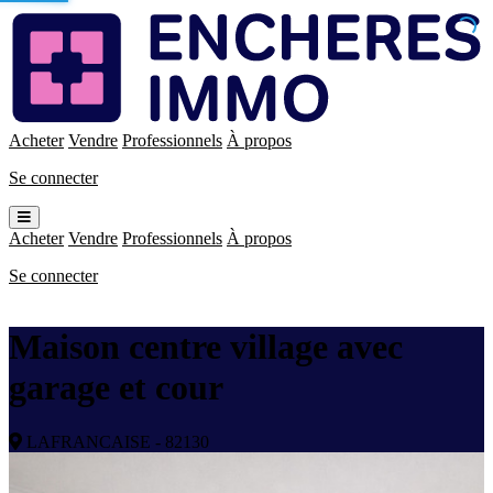
Enchères
Immo
Acheter
Vendre
Professionnels
À propos
Se connecter
Ouvrir
le
Acheter
Vendre
Professionnels
À propos
menu
Se connecter
Maison centre village avec
garage et cour
LAFRANCAISE - 82130