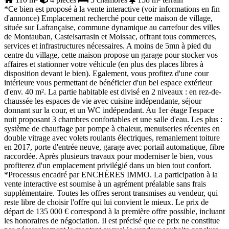
*Ce bien est proposé à la vente interactive (voir informations en fin
d'annonce) Emplacement recherché pour cette maison de village,
située sur Lafrançaise, commune dynamique au carrefour des villes
de Montauban, Castelsarrasin et Moissac, offrant tous commerces,
services et infrastructures nécessaires. A moins de 5mn à pied du
centre du village, cette maison propose un garage pour stocker vos
affaires et stationner votre véhicule (en plus des places libres à
disposition devant le bien). Egalement, vous profitez d'une cour
intérieure vous permettant de bénéficier d'un bel espace extérieur
d'env. 40 m². La partie habitable est divisé en 2 niveaux : en rez-de-
chaussée les espaces de vie avec cuisine indépendante, séjour
donnant sur la cour, et un WC indépendant. Au 1er étage l'espace
nuit proposant 3 chambres confortables et une salle d'eau. Les plus :
système de chauffage par pompe à chaleur, menuiseries récentes en
double vitrage avec volets roulants électriques, remaniement toiture
en 2017, porte d'entrée neuve, garage avec portail automatique, fibre
raccordée. Après plusieurs travaux pour moderniser le bien, vous
profiterez d'un emplacement privilégié dans un bien tout confort.
*Processus encadré par ENCHÈRES IMMO. La participation à la
vente interactive est soumise à un agrément préalable sans frais
supplémentaire. Toutes les offres seront transmises au vendeur, qui
reste libre de choisir l'offre qui lui convient le mieux. Le prix de
départ de 135 000 € correspond à la première offre possible, incluant
les honoraires de négociation. Il est précisé que ce prix ne constitue