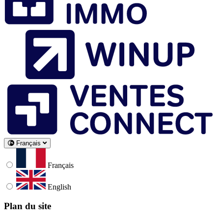
Français
Français
English
Plan du site