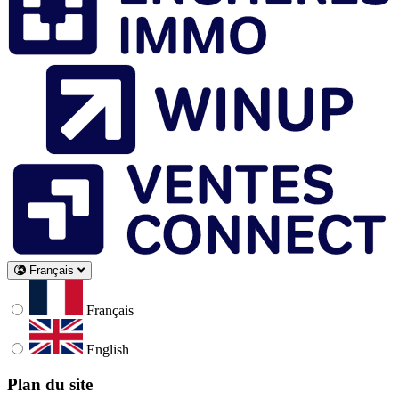
Français
Français
English
Plan du site