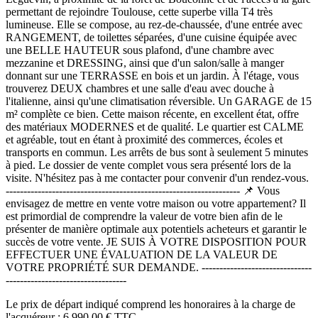
permettant de rejoindre Toulouse, cette superbe villa T4 très
lumineuse. Elle se compose, au rez-de-chaussée, d'une entrée avec
RANGEMENT, de toilettes séparées, d'une cuisine équipée avec
une BELLE HAUTEUR sous plafond, d'une chambre avec
mezzanine et DRESSING, ainsi que d'un salon/salle à manger
donnant sur une TERRASSE en bois et un jardin. À l'étage, vous
trouverez DEUX chambres et une salle d'eau avec douche à
l'italienne, ainsi qu'une climatisation réversible. Un GARAGE de 15
m² complète ce bien. Cette maison récente, en excellent état, offre
des matériaux MODERNES et de qualité. Le quartier est CALME
et agréable, tout en étant à proximité des commerces, écoles et
transports en commun. Les arrêts de bus sont à seulement 5 minutes
à pied. Le dossier de vente complet vous sera présenté lors de la
visite. N'hésitez pas à me contacter pour convenir d'un rendez-vous.
------------------------------------------------------------------ 📌 Vous
envisagez de mettre en vente votre maison ou votre appartement? Il
est primordial de comprendre la valeur de votre bien afin de le
présenter de manière optimale aux potentiels acheteurs et garantir le
succès de votre vente. JE SUIS À VOTRE DISPOSITION POUR
EFFECTUER UNE ÉVALUATION DE LA VALEUR DE
VOTRE PROPRIÉTÉ SUR DEMANDE. -------------------------------
----------------------------------
Le prix de départ indiqué comprend les honoraires à la charge de
l'acquéreur : 6 990.00 € TTC.