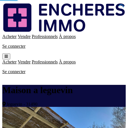
Enchères
Immo
Acheter
Vendre
Professionnels
À propos
Se connecter
Ouvrir
le
Acheter
Vendre
Professionnels
À propos
menu
Se connecter
Maison a leguevin
leguevin - 31490