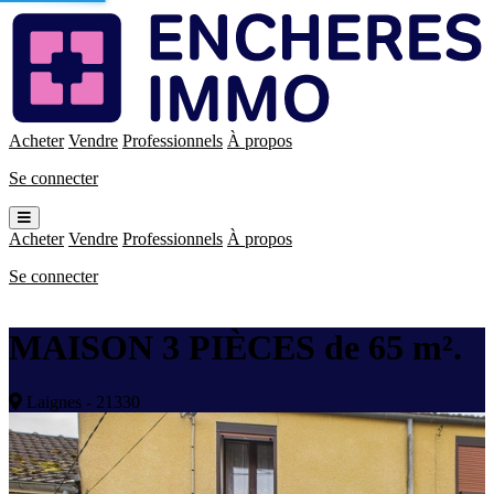
Enchères
Immo
Acheter
Vendre
Professionnels
À propos
Se connecter
Ouvrir
le
Acheter
Vendre
Professionnels
À propos
menu
Se connecter
MAISON 3 PIÈCES de 65 m².
Laignes - 21330