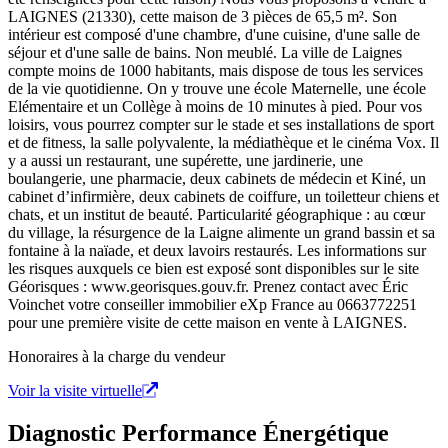
LAIGNES (21330), cette maison de 3 pièces de 65,5 m². Son
intérieur est composé d'une chambre, d'une cuisine, d'une salle de
séjour et d'une salle de bains. Non meublé. La ville de Laignes
compte moins de 1000 habitants, mais dispose de tous les services
de la vie quotidienne. On y trouve une école Maternelle, une école
Elémentaire et un Collège à moins de 10 minutes à pied. Pour vos
loisirs, vous pourrez compter sur le stade et ses installations de sport
et de fitness, la salle polyvalente, la médiathèque et le cinéma Vox. Il
y a aussi un restaurant, une supérette, une jardinerie, une
boulangerie, une pharmacie, deux cabinets de médecin et Kiné, un
cabinet d’infirmière, deux cabinets de coiffure, un toiletteur chiens et
chats, et un institut de beauté. Particularité géographique : au cœur
du village, la résurgence de la Laigne alimente un grand bassin et sa
fontaine à la naïade, et deux lavoirs restaurés. Les informations sur
les risques auxquels ce bien est exposé sont disponibles sur le site
Géorisques : www.georisques.gouv.fr. Prenez contact avec Éric
Voinchet votre conseiller immobilier eXp France au 0663772251
pour une première visite de cette maison en vente à LAIGNES.
Honoraires à la charge du vendeur
Voir la visite virtuelle
Diagnostic Performance Énergétique