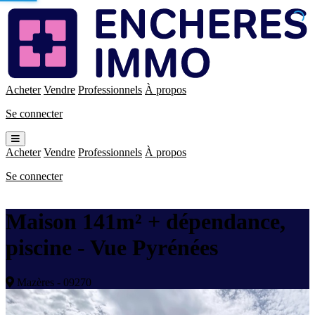
Enchères
Immo
Acheter
Vendre
Professionnels
À propos
Se connecter
Ouvrir
le
Acheter
Vendre
Professionnels
À propos
menu
Se connecter
Maison 141m² + dépendance,
piscine - Vue Pyrénées
Mazères - 09270