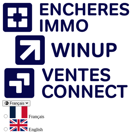
Français
Français
English