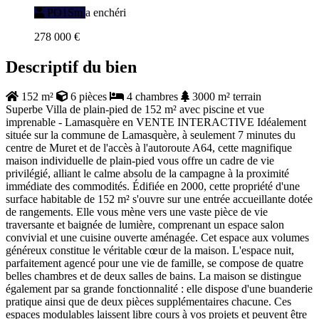
PO1Sm
a enchéri
278 000 €
Descriptif du bien
152 m²
6 pièces
4 chambres
3000 m² terrain
Superbe Villa de plain-pied de 152 m² avec piscine et vue
imprenable - Lamasquère en VENTE INTERACTIVE Idéalement
située sur la commune de Lamasquère, à seulement 7 minutes du
centre de Muret et de l'accès à l'autoroute A64, cette magnifique
maison individuelle de plain-pied vous offre un cadre de vie
privilégié, alliant le calme absolu de la campagne à la proximité
immédiate des commodités. Édifiée en 2000, cette propriété d'une
surface habitable de 152 m² s'ouvre sur une entrée accueillante dotée
de rangements. Elle vous mène vers une vaste pièce de vie
traversante et baignée de lumière, comprenant un espace salon
convivial et une cuisine ouverte aménagée. Cet espace aux volumes
généreux constitue le véritable cœur de la maison. L'espace nuit,
parfaitement agencé pour une vie de famille, se compose de quatre
belles chambres et de deux salles de bains. La maison se distingue
également par sa grande fonctionnalité : elle dispose d'une buanderie
pratique ainsi que de deux pièces supplémentaires chacune. Ces
espaces modulables laissent libre cours à vos projets et peuvent être