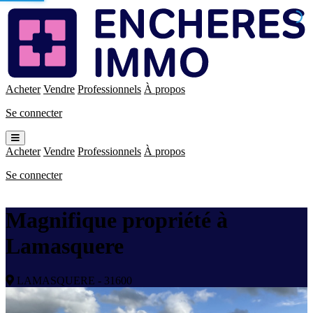
Enchères
Immo
Acheter
Vendre
Professionnels
À propos
Se connecter
Ouvrir
le
Acheter
Vendre
Professionnels
À propos
menu
Se connecter
Magnifique propriété à
Lamasquere
LAMASQUERE - 31600