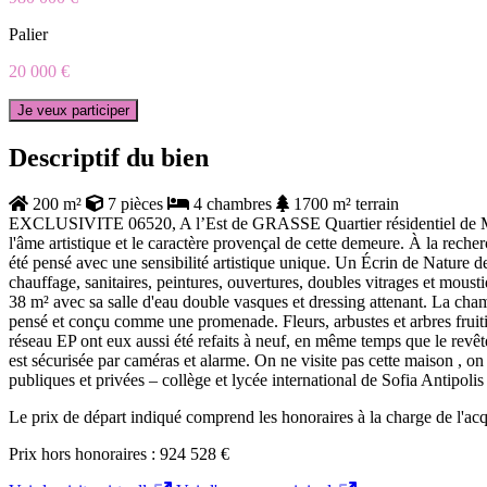
Palier
20 000 €
Je veux participer
Descriptif du bien
200 m²
7 pièces
4 chambres
1700 m² terrain
EXCLUSIVITE 06520, A l’Est de GRASSE Quartier résidentiel de MA
l'âme artistique et le caractère provençal de cette demeure. À la reche
été pensé avec une sensibilité artistique unique. Un Écrin de Nature de 1
chauffage, sanitaires, peintures, ouvertures, doubles vitrages et mousti
38 m² avec sa salle d'eau double vasques et dressing attenant. La chambr
pensé et conçu comme une promenade. Fleurs, arbustes et arbres fruiti
réseau EP ont eux aussi été refaits à neuf, en même temps que le revête
est sécurisée par caméras et alarme. On ne visite pas cette maison , on
publiques et privées – collège et lycée international de Sofia Antipolis
Le prix de départ indiqué comprend les honoraires à la charge de l'a
Prix hors honoraires : 924 528 €