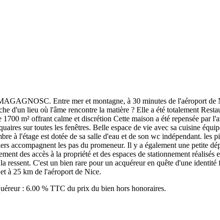
GAGNOSC. Entre mer et montagne, à 30 minutes de l'aéroport de Nic
rche d'un lieu où l'âme rencontre la matière ? Elle a été totalement Rest
700 m² offrant calme et discrétion Cette maison a été repensée par l'artis
quaires sur toutes les fenêtres. Belle espace de vie avec sa cuisine équi
e à l'étage est dotée de sa salle d'eau et de son wc indépendant. les piè
ers accompagnent les pas du promeneur. Il y a également une petite dépen
ment des accès à la propriété et des espaces de stationnement réalisés en
 la ressent. C'est un bien rare pour un acquéreur en quête d'une identité
 et à 25 km de l'aéroport de Nice.
cquéreur : 6.00 % TTC du prix du bien hors honoraires.