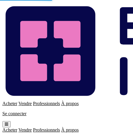
Enchères
Immo
Acheter
Vendre
Professionnels
À propos
Se connecter
Ouvrir
le
Acheter
Vendre
Professionnels
À propos
menu