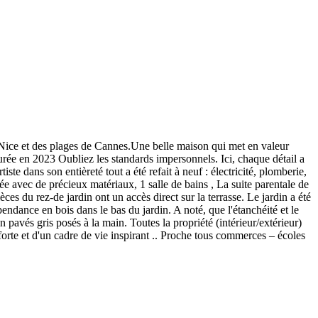
e et des plages de Cannes.Une belle maison qui met en valeur
aurée en 2023 Oubliez les standards impersonnels. Ici, chaque détail a
te dans son entièreté tout a été refait à neuf : électricité, plomberie,
pée avec de précieux matériaux, 1 salle de bains , La suite parentale de
ces du rez-de jardin ont un accès direct sur la terrasse. Le jardin a été
dance en bois dans le bas du jardin. A noté, que l'étanchéité et le
 pavés gris posés à la main. Toutes la propriété (intérieur/extérieur)
 forte et d'un cadre de vie inspirant .. Proche tous commerces – écoles