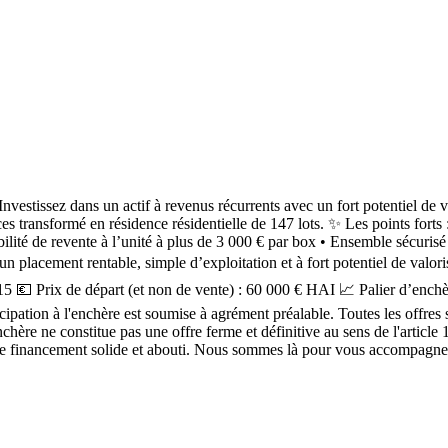
issez dans un actif à revenus récurrents avec un fort potentiel de val
s transformé en résidence résidentielle de 147 lots. ✨ Les points forts 
bilité de revente à l’unité à plus de 3 000 € par box • Ensemble sécurisé e
 un placement rentable, simple d’exploitation et à fort potentiel de v
 💶 Prix de départ (et non de vente) : 60 000 € HAI 📈 Palier d’enchère
ion à l'enchère est soumise à agrément préalable. Toutes les offres ser
enchère ne constitue pas une offre ferme et définitive au sens de l'articl
e financement solide et abouti. Nous sommes là pour vous accompagner 