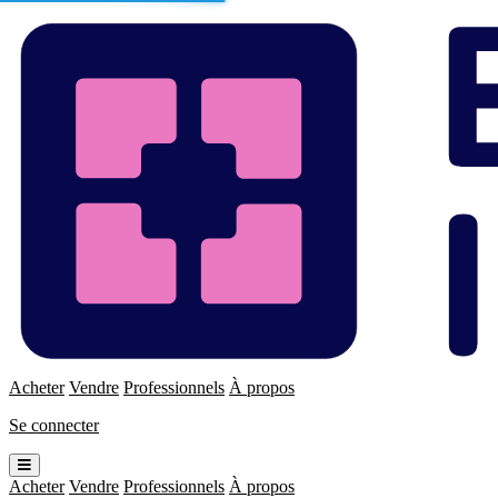
Enchères
Immo
Acheter
Vendre
Professionnels
À propos
Se connecter
Ouvrir
le
Acheter
Vendre
Professionnels
À propos
menu