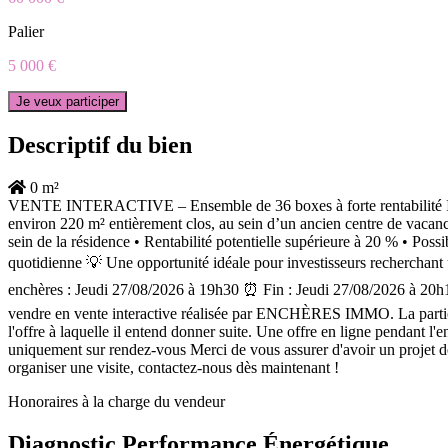
Palier
5 000 €
Je veux participer
Descriptif du bien
0 m²
VENTE INTERACTIVE – Ensemble de 36 boxes à forte rentabilité Invest
environ 220 m² entièrement clos, au sein d’un ancien centre de vacance
sein de la résidence • Rentabilité potentielle supérieure à 20 % • Possi
quotidienne 💡 Une opportunité idéale pour investisseurs recherchant
enchères : Jeudi 27/08/2026 à 19h30 ⏰ Fin : Jeudi 27/08/2026 à 20h15
vendre en vente interactive réalisée par ENCHÈRES IMMO. La participat
l'offre à laquelle il entend donner suite. Une offre en ligne pendant l'
uniquement sur rendez-vous Merci de vous assurer d'avoir un projet d
organiser une visite, contactez-nous dès maintenant !
Honoraires à la charge du vendeur
Diagnostic Performance Énergétique