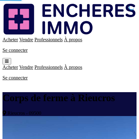
Enchères
Immo
Acheter
Vendre
Professionnels
À propos
Se connecter
Ouvrir
le
Acheter
Vendre
Professionnels
À propos
menu
Se connecter
Corps de ferme à Rieucros
Rieucros - 09500