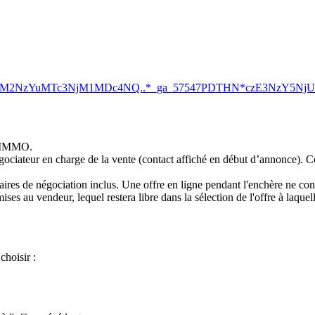
_ga*MzA3MTM2NzYuMTc3NjM1MDc4NQ..*_ga_57547PDTHN*czE3Nz
S IMMO.
égociateur en charge de la vente (contact affiché en début d’annonce). C
ires de négociation inclus. Une offre en ligne pendant l'enchère ne cons
ises au vendeur, lequel restera libre dans la sélection de l'offre à laquel
choisir :