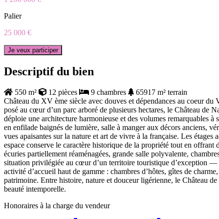
Palier
25 000 €
Je veux participer
Descriptif du bien
550 m²
12 pièces
9 chambres
65917 m² terrain
Château du XV ème siècle avec douves et dépendances au coeur du Val
posé au cœur d’un parc arboré de plusieurs hectares, le Château de N
déploie une architecture harmonieuse et des volumes remarquables à se
en enfilade baignés de lumière, salle à manger aux décors anciens, vé
vues apaisantes sur la nature et art de vivre à la française. Les étage
espace conserve le caractère historique de la propriété tout en offr
écuries partiellement réaménagées, grande salle polyvalente, chambre
situation privilégiée au cœur d’un territoire touristique d’exception 
activité d’accueil haut de gamme : chambres d’hôtes, gîtes de charme,
patrimoine. Entre histoire, nature et douceur ligérienne, le Château de
beauté intemporelle.
Honoraires à la charge du vendeur