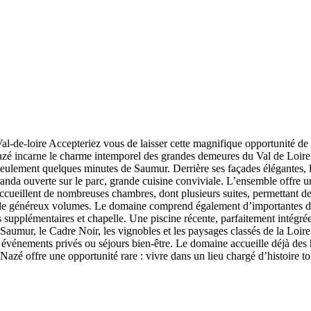
-de-loire Accepteriez vous de laisser cette magnifique opportunité de
azé incarne le charme intemporel des grandes demeures du Val de Loire.
ulement quelques minutes de Saumur. Derrière ses façades élégantes, les
randa ouverte sur le parc, grande cuisine conviviale. L’ensemble offre 
s accueillent de nombreuses chambres, dont plusieurs suites, permettant 
ant de généreux volumes. Le domaine comprend également d’importantes 
s supplémentaires et chapelle. Une piscine récente, parfaitement intég
— Saumur, le Cadre Noir, les vignobles et les paysages classés de la Lo
 événements privés ou séjours bien-être. Le domaine accueille déjà des 
 Nazé offre une opportunité rare : vivre dans un lieu chargé d’histoire 