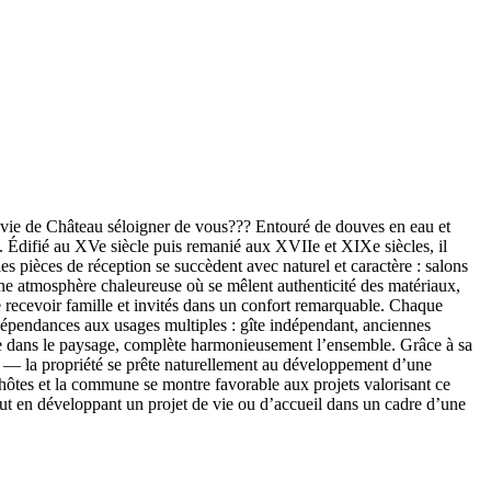
 vie de Château séloigner de vous??? Entouré de douves en eau et
 Édifié au XVe siècle puis remanié aux XVIIe et XIXe siècles, il
 pièces de réception se succèdent avec naturel et caractère : salons
une atmosphère chaleureuse où se mêlent authenticité des matériaux,
de recevoir famille et invités dans un confort remarquable. Chaque
dépendances aux usages multiples : gîte indépendant, anciennes
rée dans le paysage, complète harmonieusement l’ensemble. Grâce à sa
ire — la propriété se prête naturellement au développement d’une
hôtes et la commune se montre favorable aux projets valorisant ce
tout en développant un projet de vie ou d’accueil dans un cadre d’une