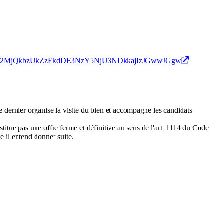
Y5NjU2MjQkbzUkZzEkdDE3NzY5NjU3NDkkajIzJGwwJGgw
e dernier organise la visite du bien et accompagne les candidats
titue pas une offre ferme et définitive au sens de l'art. 1114 du Code
le il entend donner suite.