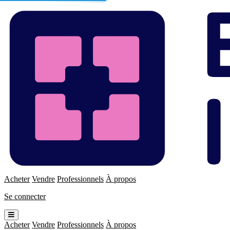
Enchères
Immo
Acheter
Vendre
Professionnels
À propos
Se connecter
Ouvrir
le
Acheter
Vendre
Professionnels
À propos
menu