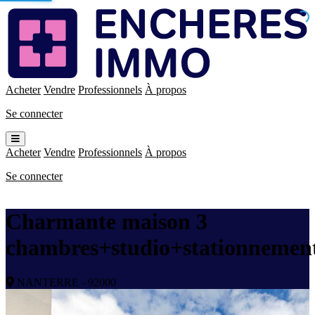
Enchères
Immo
Acheter
Vendre
Professionnels
À propos
Se connecter
Ouvrir
le
Acheter
Vendre
Professionnels
À propos
menu
Se connecter
Charmante maison 3
chambres+studio+stationnemen
NANTERRE - 92000