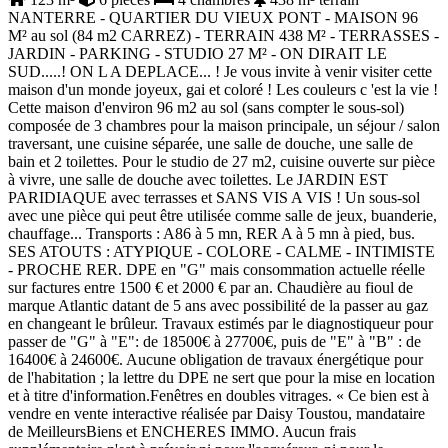
NANTERRE - QUARTIER DU VIEUX PONT - MAISON 96
M² au sol (84 m2 CARREZ) - TERRAIN 438 M² - TERRASSES -
JARDIN - PARKING - STUDIO 27 M² - ON DIRAIT LE
SUD.....! ON L A DEPLACE... ! Je vous invite à venir visiter cette
maison d'un monde joyeux, gai et coloré ! Les couleurs c 'est la vie !
Cette maison d'environ 96 m2 au sol (sans compter le sous-sol)
composée de 3 chambres pour la maison principale, un séjour / salon
traversant, une cuisine séparée, une salle de douche, une salle de
bain et 2 toilettes. Pour le studio de 27 m2, cuisine ouverte sur pièce
à vivre, une salle de douche avec toilettes. Le JARDIN EST
PARIDIAQUE avec terrasses et SANS VIS A VIS ! Un sous-sol
avec une pièce qui peut être utilisée comme salle de jeux, buanderie,
chauffage... Transports : A86 à 5 mn, RER A à 5 mn à pied, bus.
SES ATOUTS : ATYPIQUE - COLORE - CALME - INTIMISTE
- PROCHE RER. DPE en "G" mais consommation actuelle réelle
sur factures entre 1500 € et 2000 € par an. Chaudière au fioul de
marque Atlantic datant de 5 ans avec possibilité de la passer au gaz
en changeant le brûleur. Travaux estimés par le diagnostiqueur pour
passer de "G" à "E": de 18500€ à 27700€, puis de "E" à "B" : de
16400€ à 24600€. Aucune obligation de travaux énergétique pour
de l'habitation ; la lettre du DPE ne sert que pour la mise en location
et à titre d'information.Fenêtres en doubles vitrages. « Ce bien est à
vendre en vente interactive réalisée par Daisy Toustou, mandataire
de MeilleursBiens et ENCHERES IMMO. Aucun frais