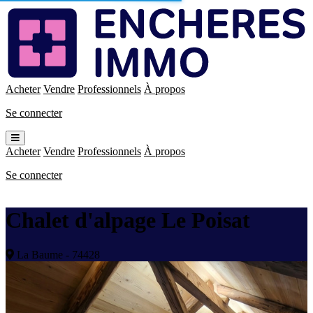
Enchères
Immo
Acheter
Vendre
Professionnels
À propos
Se connecter
Ouvrir
le
Acheter
Vendre
Professionnels
À propos
menu
Se connecter
Chalet d'alpage Le Poisat
La Baume - 74428