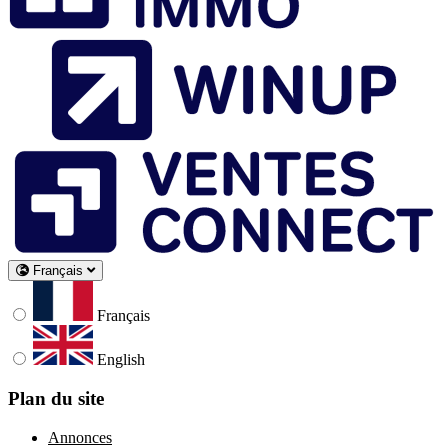
Français
Français
English
Plan du site
Annonces