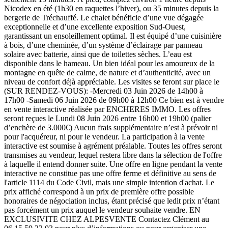
Nicodex en été (1h30 en raquettes l’hiver), ou 35 minutes depuis la
bergerie de Tréchauffé. Le chalet bénéficie d’une vue dégagée
exceptionnelle et d’une excellente exposition Sud-Ouest,
garantissant un ensoleillement optimal. Il est équipé d’une cuisinière
à bois, d’une cheminée, d’un système d’éclairage par panneau
solaire avec batterie, ainsi que de toilettes sèches. L’eau est
disponible dans le hameau. Un bien idéal pour les amoureux de la
montagne en quête de calme, de nature et d’authenticité, avec un
niveau de confort déjà appréciable. Les visites se feront sur place le
(SUR RENDEZ-VOUS): -Mercredi 03 Juin 2026 de 14h00 à
17h00 -Samedi 06 Juin 2026 de 09h00 à 12h00 Ce bien est à vendre
en vente interactive réalisée par ENCHERES IMMO. Les offres
seront reçues le Lundi 08 Juin 2026 entre 16h00 et 19h00 (palier
d’enchère de 3.000€) Aucun frais supplémentaire n’est à prévoir ni
pour l'acquéreur, ni pour le vendeur. La participation à la vente
interactive est soumise à agrément préalable. Toutes les offres seront
transmises au vendeur, lequel restera libre dans la sélection de l'offre
à laquelle il entend donner suite. Une offre en ligne pendant la vente
interactive ne constitue pas une offre ferme et définitive au sens de
l'article 1114 du Code Civil, mais une simple intention d'achat. Le
prix affiché correspond à un prix de première offre possible
honoraires de négociation inclus, étant précisé que ledit prix n’étant
pas forcément un prix auquel le vendeur souhaite vendre. EN
EXCLUSIVITE CHEZ ALPESVENTE Contactez Clément au