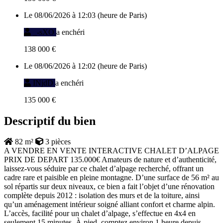
Le 08/06/2026 à 12:03 (heure de Paris)
_-sXO
a enchéri
138 000 €
Le 08/06/2026 à 12:02 (heure de Paris)
INjdD
a enchéri
135 000 €
Descriptif du bien
82 m²
3 pièces
A VENDRE EN VENTE INTERACTIVE CHALET D’ALPAGE
PRIX DE DEPART 135.000€ Amateurs de nature et d’authenticité,
laissez-vous séduire par ce chalet d’alpage recherché, offrant un
cadre rare et paisible en pleine montagne. D’une surface de 56 m² au
sol répartis sur deux niveaux, ce bien a fait l’objet d’une rénovation
complète depuis 2012 : isolation des murs et de la toiture, ainsi
qu’un aménagement intérieur soigné alliant confort et charme alpin.
L’accès, facilité pour un chalet d’alpage, s’effectue en 4x4 en
seulement 15 minutes. À pied, comptez environ 1 heure depuis