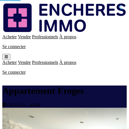
Enchères
Immo
Acheter
Vendre
Professionnels
À propos
Se connecter
Ouvrir
le
Acheter
Vendre
Professionnels
À propos
menu
Se connecter
Appartement Froges
FROGES - 38190