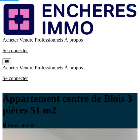
Enchères
Immo
Acheter
Vendre
Professionnels
À propos
Se connecter
Ouvrir
le
Acheter
Vendre
Professionnels
À propos
menu
Se connecter
Appartement centre de Blois 3
pièces 51 m2
Blois - 41000