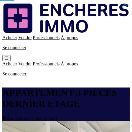
Enchères
Immo
Acheter
Vendre
Professionnels
À propos
Se connecter
Ouvrir
le
Acheter
Vendre
Professionnels
À propos
menu
Se connecter
APPARTEMENT 3 PIÈCES
DERNIER ETAGE
Asnières sur Seine - 92600