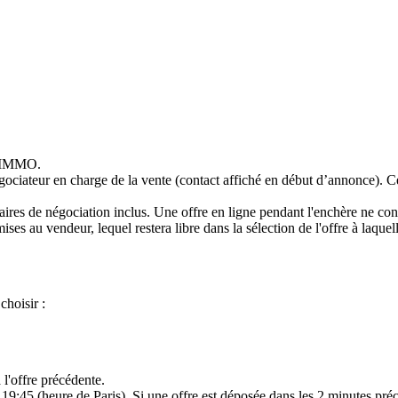
S IMMO.
égociateur en charge de la vente (contact affiché en début d’annonce). C
ires de négociation inclus. Une offre en ligne pendant l'enchère ne cons
ises au vendeur, lequel restera libre dans la sélection de l'offre à laquel
choisir :
l'offre précédente.
19:45 (heure de Paris). Si une offre est déposée dans les 2 minutes préc