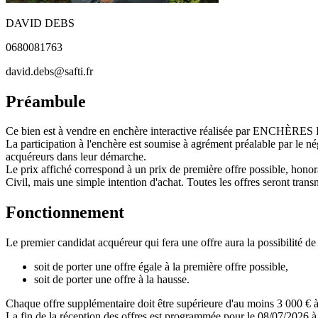
DAVID DEBS
0680081763
david.debs@safti.fr
Préambule
Ce bien est à vendre en enchère interactive réalisée par ENCHÈRE
La participation à l'enchère est soumise à agrément préalable par le n
acquéreurs dans leur démarche.
Le prix affiché correspond à un prix de première offre possible, honora
Civil, mais une simple intention d'achat. Toutes les offres seront transm
Fonctionnement
Le premier candidat acquéreur qui fera une offre aura la possibilité de 
soit de porter une offre égale à la première offre possible,
soit de porter une offre à la hausse.
Chaque offre supplémentaire doit être supérieure d'au moins 3 000 € à 
La fin de la réception des offres est programmée pour le 08/07/2026 à 