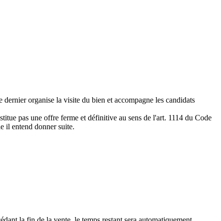
e dernier organise la visite du bien et accompagne les candidats
titue pas une offre ferme et définitive au sens de l'art. 1114 du Code
le il entend donner suite.
édant la fin de la vente, le temps restant sera automatiquement