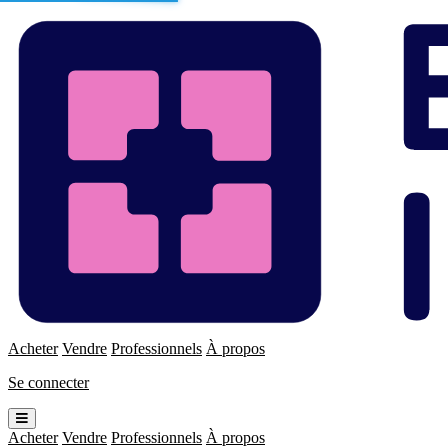
Enchères
Immo
Acheter
Vendre
Professionnels
À propos
Se connecter
Ouvrir
le
Acheter
Vendre
Professionnels
À propos
menu