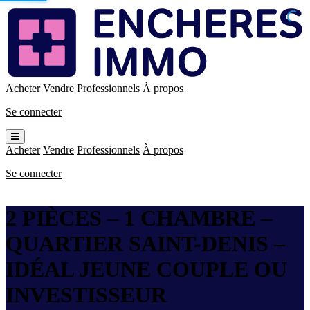
Enchères
Immo
Acheter
Vendre
Professionnels
À propos
Se connecter
Ouvrir
le
Acheter
Vendre
Professionnels
À propos
menu
Se connecter
2 PIÈCES – 1 CHAMBRE –
QUARTIER SAINT-DENIS –
IDÉAL JEUNE COUPLE OU
INVESTISSEUR